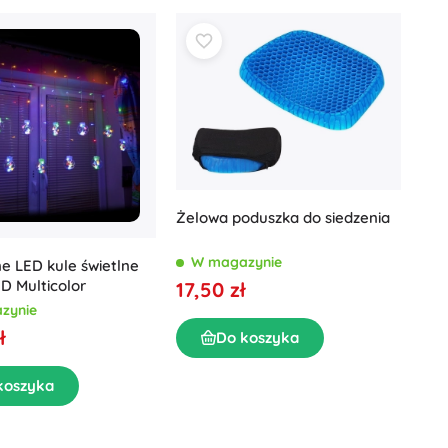
Akcesoria do umywalki
Dekoracje
Akcesoria do WC
Akcesoria do wanny i prysznica
Figurki
Tekstylia łazienkowe
Żelowa poduszka do siedzenia
W magazynie
e LED kule świetlne
Lalki i bobaski
D Multicolor
17,50 zł
zynie
ł
Do koszyka
Książki
koszyka