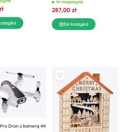
zynie
W magazynie
zł
287,00 zł
koszyka
Do koszyka
Pro Dron z kamerą 4K