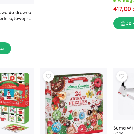
W maga
417,00 
howa do drewna
erki kątowej –
Do 
ka
Syma W1 
i GPS