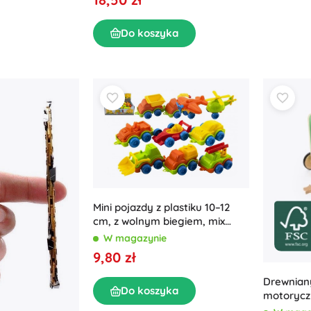
Do koszyka
Mini pojazdy z plastiku 10–12
cm, z wolnym biegiem, mix
rodzajów (box 42 szt.)
W magazynie
9,80 zł
Drewniany
Do koszyka
motorycz
dzieci