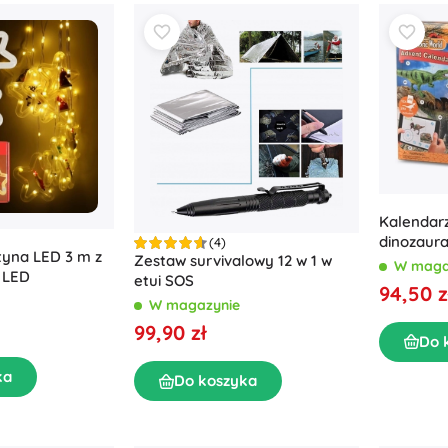
Kalendar
dinozaura
(4)
tyna LED 3 m z
Zestaw survivalowy 12 w 1 w
W maga
 LED
etui SOS
94,50 z
W magazynie
99,90 zł
Do 
ka
Do koszyka