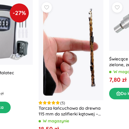
-27%
Świecące 
zielone, z
W maga
Malatec
7,80 zł
Do 
zł
(5)
ka
Tarcza łańcuchowa do drewna
115 mm do szlifierki kątowej –
Nieokreślono
W magazynie
18,50 zł