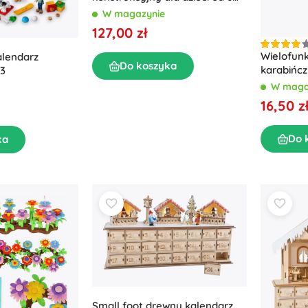
lat
W magazynie
127,00 zł
Wielofun
alendarz
Do koszyka
karabińc
3
W maga
16,50 z
Do 
ka
Small foot drewny kalendarz