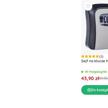
(5)
Sejf na klucze 
W magazynie
43,90 zł
59,90 
Do koszy