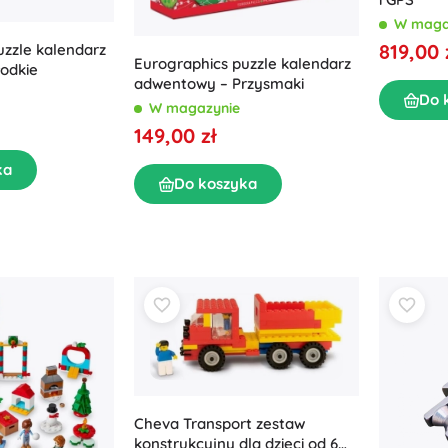
W maga
819,00 
uzzle kalendarz
Eurographics puzzle kalendarz
odkie
adwentowy – Przysmaki
Do 
W magazynie
149,00 zł
ka
Do koszyka
Cheva Transport zestaw
konstrukcyjny dla dzieci od 6