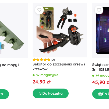
Wyposażenie dla najmłodszych
Rysowanie i pisanie
Grillowanie
Dekoracje
Bezpieczeństwo
Szkoła
Organizacja
Oświetlenie nocne
(2)
Sekator do szczepienia drzew i
Świąteczn
y na mopy i
Imprezy
krzewów
3m 108 LE
W magazynie
W maga
24,90 zł
45,90 z
Zabawki do wody
Do koszyka
Do 
ka