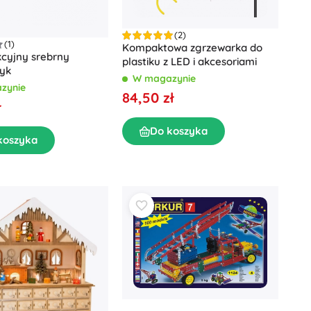
(2)
(1)
Kompaktowa zgrzewarka do
kcyjny srebrny
plastiku z LED i akcesoriami
zyk
W magazynie
zynie
84,50 zł
ł
Do koszyka
koszyka