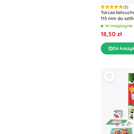
(5)
Tarcza łańcuc
115 mm do szlifi
Z-10014
W magazynie
18,50 zł
Do koszy