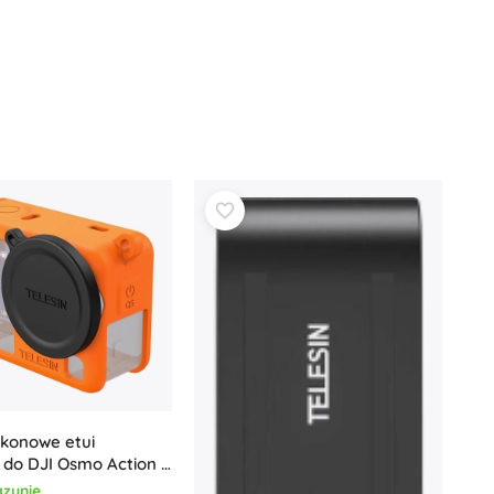
likonowe etui
 do DJI Osmo Action 6
ańczowe
zynie