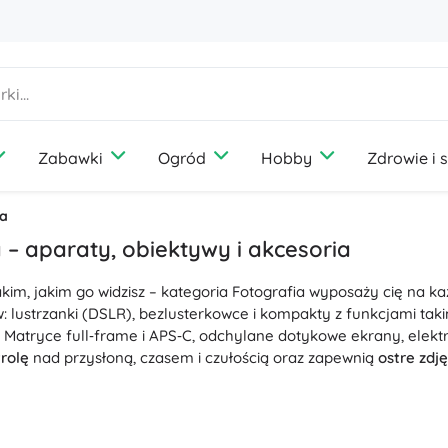
Zabawki
Ogród
Hobby
Zdrowie i 
Dom
Zabawa
Gry towarzyskie
Meble ogrodowe
Fotografia
Sprzęt outdoorowy
Wakacje
Akcesoria dla zwierząt
ia
Dyfuzory i zapachy
Media
Sprzęt turystyczny
Podróże
Psy
 – aparaty, obiektywy i akcesoria
Przechowywanie i organizacja prania
Konsole do gier
Kemping
Koty
kim, jakim go widzisz – kategoria Fotografia wyposaży cię na ka
Oświetlenie
Drony
Wędkarstwo
Ptaki
Szycie i szydełkowanie
: lustrzanki (DSLR), bezlusterkowce i kompakty z funkcjami takim
Ochrona i bezpieczeństwo
Projektory
Grzybobranie
Gryzonie
 Matryce full‑frame i APS‑C, odchylane dotykowe ekrany, elektr
Termometry i stacje pogodowe
Pojazdy elektryczne
rolę
nad przysłoną, czasem i czułością oraz zapewnią
ostre zdję
+
Pokaż więcej
Książki
Fotele, hamaki i leżaki
Ślub
tkowych fotografii są obiektywy: szerokokątne, portretowe, tel
Laptopy
e zoomy. Do perfekcyjnego rysunku pomogą filtry: filtr ND do 
 do ochrony. Dzięki szybkiemu AF, stabilizacji i precyzyjnej kont
Pokój dziecięcy
Klocki i układanki
Bony podarunkowe