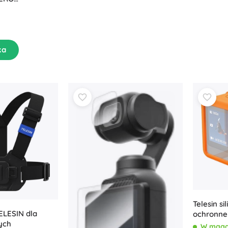
 i MAX
ka
Telesin si
ELESIN dla
ochronne
ych
– pomar
W maga