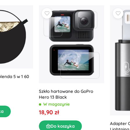
lenda 5 w 1 60
Szkło hartowane do GoPro
Hero 13 Black
W magazynie
18,90 zł
ka
Adapter 
Do koszyka
Lightning