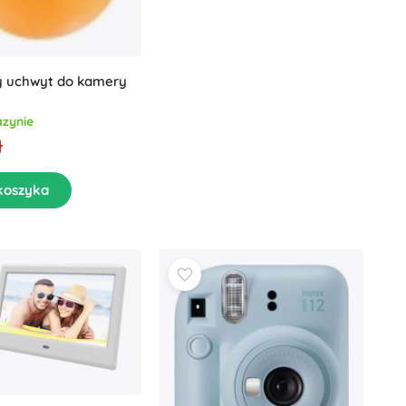
y uchwyt do kamery
zynie
ł
koszyka