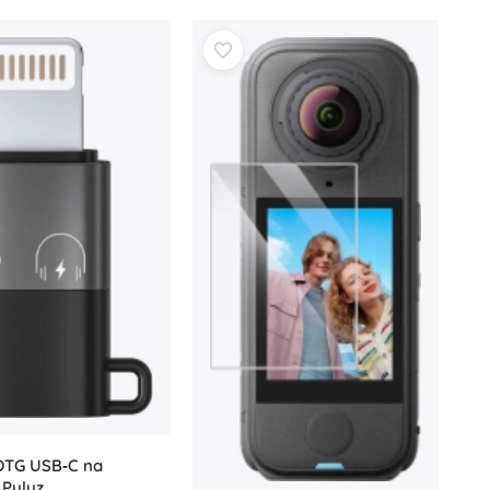
OTG USB‑C na
 Puluz