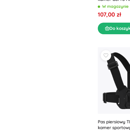
Puzzle
13/12/11/10/9/8
W magazynie
107,00 zł
Do koszy
Pas piersiowy T
kamer sportow