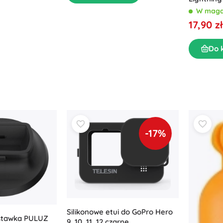
W maga
17,90 zł
Do 
-17%
Silikonowe etui do GoPro Hero
dstawka PULUZ
9, 10, 11, 12 czarne