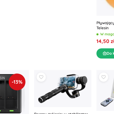
Pływając
Telesin
W maga
14,50 z
Do 
-13%