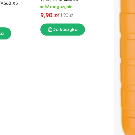
TA360 X5
W magazynie
9,90 zł
11,90 zł
Do koszyka
ka