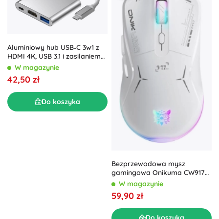
Aluminiowy hub USB‑C 3w1 z
HDMI 4K, USB 3.1 i zasilaniem
USB‑C – srebrny
W magazynie
42,50 zł
Do koszyka
Bezprzewodowa mysz
gamingowa Onikuma CW917
biała
W magazynie
59,90 zł
Do koszyka