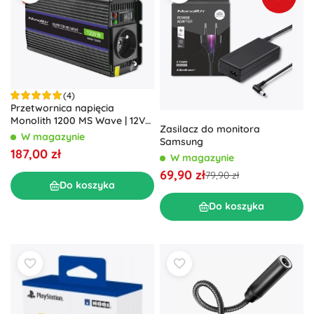
(4)
Przetwornica napięcia
Monolith 1200 MS Wave | 12V
Zasilacz do monitora
na 230V | 600/1200W | USB
W magazynie
Samsung
187,00 zł
W magazynie
69,90 zł
79,90 zł
Do koszyka
Do koszyka