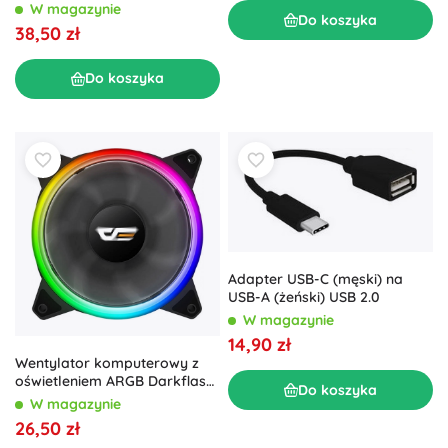
W magazynie
Do koszyka
38,50 zł
Do koszyka
Adapter USB-C (męski) na
USB-A (żeński) USB 2.0
W magazynie
14,90 zł
Wentylator komputerowy z
oświetleniem ARGB Darkflash
Do koszyka
DR12 Pro 120mm
W magazynie
26,50 zł