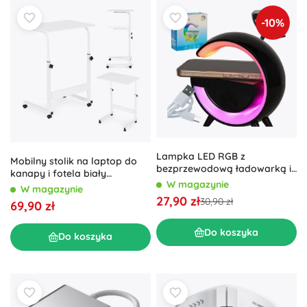
-10%
Lampka LED RGB z
Mobilny stolik na laptop do
bezprzewodową ładowarką i
kanapy i fotela biały
głośnikiem czarna
W magazynie
ModernHome
W magazynie
27,90 zł
30,90 zł
69,90 zł
Do koszyka
Do koszyka