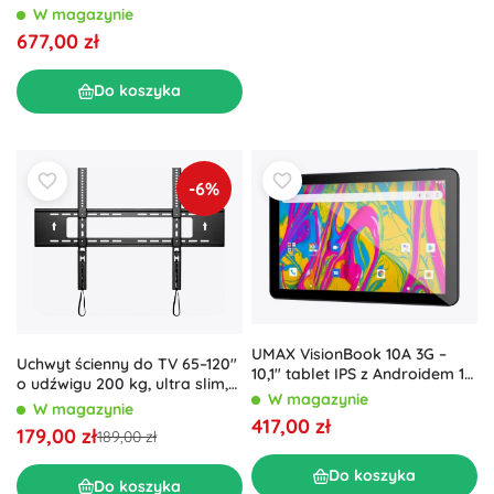
sprzętu foto
W magazynie
677,00 zł
Do koszyka
-6%
UMAX VisionBook 10A 3G –
Uchwyt ścienny do TV 65–120"
10,1" tablet IPS z Androidem 10,
o udźwigu 200 kg, ultra slim,
2 GB RAM i 32 GB
W magazynie
max VESA 900 × 600
W magazynie
417,00 zł
179,00 zł
189,00 zł
Do koszyka
Do koszyka