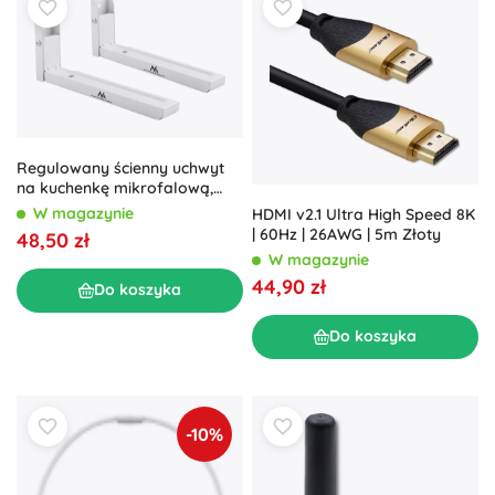
Regulowany ścienny uchwyt
na kuchenkę mikrofalową,
biały
W magazynie
HDMI v2.1 Ultra High Speed 8K
| 60Hz | 26AWG | 5m Złoty
48,50 zł
W magazynie
44,90 zł
Do koszyka
Do koszyka
-10%