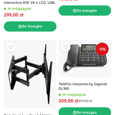
interactive 850 VA z LCD, USB i
2× IEC – Energenie
W magazynie
Do koszyka
299,00 zł
Do koszyka
-5%
Telefon stacjonarny Gigaset
DL380
W magazynie
209,00 zł
219,00 zł
Do koszyka