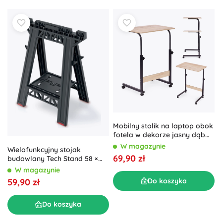
Mobilny stolik na laptop obok
fotela w dekorze jasny dąb
ModernHome
W magazynie
Wielofunkcyjny stojak
69,90 zł
budowlany Tech Stand 58 ×
41,5 × 77 cm
W magazynie
59,90 zł
Do koszyka
Do koszyka