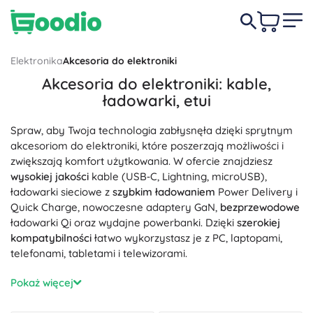
Elektronika
Akcesoria do elektroniki
Akcesoria do elektroniki: kable,
ładowarki, etui
Spraw, aby Twoja technologia zabłysnęła dzięki sprytnym
akcesoriom do elektroniki, które poszerzają możliwości i
zwiększają komfort użytkowania. W ofercie znajdziesz
wysokiej jakości
kable (USB‑C, Lightning, microUSB),
ładowarki sieciowe z
szybkim ładowaniem
Power Delivery i
Quick Charge, nowoczesne adaptery GaN,
bezprzewodowe
ładowarki Qi oraz wydajne powerbanki. Dzięki
szerokiej
kompatybilności
łatwo wykorzystasz je z PC, laptopami,
telefonami, tabletami i telewizorami.
Dla czystego obrazu i dźwięku sięgnij po kable i
Pokaż więcej
przejściówki: HDMI 2.1, DisplayPort 1.4, USB, Ethernet RJ45,
audio 3,5 mm oraz optyczny Toslink. Oplot przewodów i