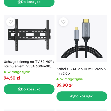
Do koszyka
Uchwyt ścienny na TV 32–90" z
nachyleniem, VESA 600×400,
Kabel USB‑C do HDMI Savio 3
80 kg
W magazynie
m v2.0b
94,50 zł
W magazynie
89,90 zł
Do koszyka
Do koszyka