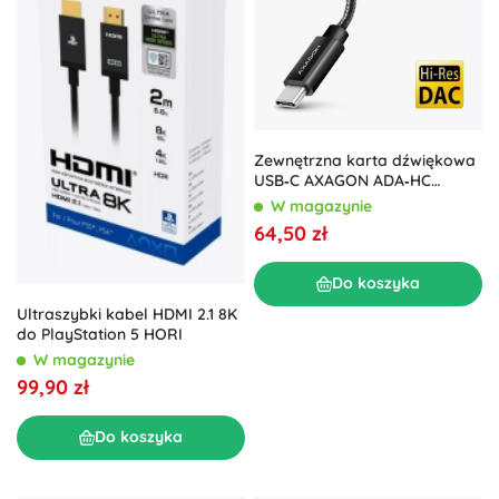
Zewnętrzna karta dźwiękowa
USB‑C AXAGON ADA‑HC
32‑bitowy DAC z gniazdem 3,5
W magazynie
mm (384 kHz)
64,50 zł
Do koszyka
Ultraszybki kabel HDMI 2.1 8K
do PlayStation 5 HORI
W magazynie
99,90 zł
Do koszyka