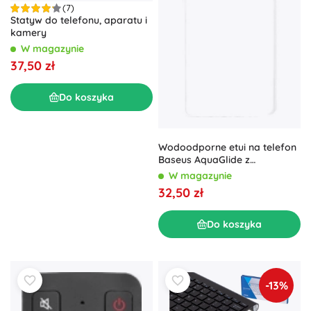
(7)
Statyw do telefonu, aparatu i
kamery
W magazynie
37,50 zł
Do koszyka
Wodoodporne etui na telefon
Baseus AquaGlide z
cylindryczną blokadą,
W magazynie
niebieskie
32,50 zł
Do koszyka
-13%