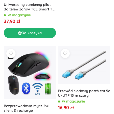
Uniwersalny zamienny pilot
do telewizorów TCL Smart TV
RC-15
W magazynie
37,90 zł
Do koszyka
Przewód sieciowy patch cat 5e
U/UTP 15 m szary
W magazynie
Bezprzewodowa mysz 2w1
16,90 zł
silent & recharge