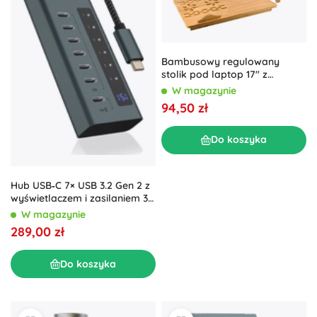
Bambusowy regulowany
stolik pod laptop 17″ z
wentylacją i szufladką
W magazynie
94,50 zł
Do koszyka
Hub USB‑C 7× USB 3.2 Gen 2 z
wyświetlaczem i zasilaniem 36
W
W magazynie
289,00 zł
Do koszyka