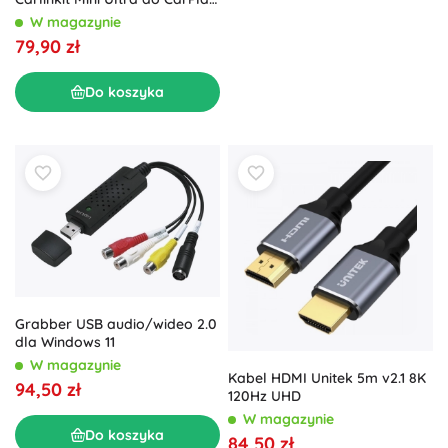
i Android Auto
W magazynie
79,90 zł
Do koszyka
Grabber USB audio/wideo 2.0
dla Windows 11
W magazynie
Kabel HDMI Unitek 5m v2.1 8K
94,50 zł
120Hz UHD
W magazynie
Do koszyka
84,50 zł