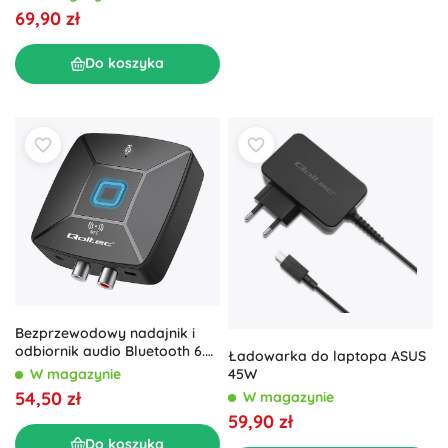
69,90 zł
Do koszyka
Bezprzewodowy nadajnik i
odbiornik audio Bluetooth 6.0
Ładowarka do laptopa ASUS
z NFC, RCA i złączem 3,5 mm, z
W magazynie
45W
mikrofonem
54,50 zł
W magazynie
59,90 zł
Do koszyka