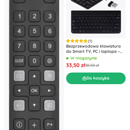
(1)
Bezprzewodowa klawiatura
do Smart TV, PC i laptopa –
czarna
W magazynie
33,50 zł
38,50 zł
Do koszyka