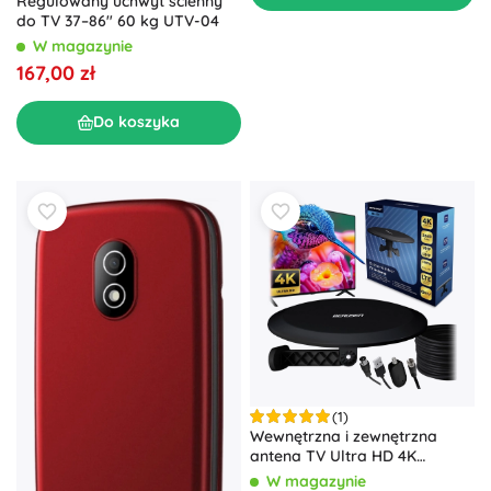
Regulowany uchwyt ścienny
do TV 37–86" 60 kg UTV-04
W magazynie
167,00 zł
Do koszyka
(1)
Wewnętrzna i zewnętrzna
antena TV Ultra HD 4K
BERDSEN BD-955 czarna
W magazynie