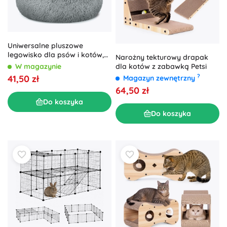
Uniwersalne pluszowe
legowisko dla psów i kotów,
Narożny tekturowy drapak
40 cm – jasnoszare
dla kotów z zabawką Petsi
W magazynie
?
41,50 zł
Magazyn zewnętrzny
64,50 zł
Do koszyka
Do koszyka