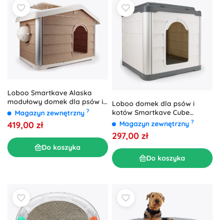
Loboo Smartkave Alaska
modułowy domek dla psów i
Loboo domek dla psów i
kotów z dachem
?
kotów Smartkave Cube
Magazyn zewnętrzny
dwuspadowym
antracyt z płaskim dachem
?
419,00 zł
Magazyn zewnętrzny
297,00 zł
Do koszyka
Do koszyka