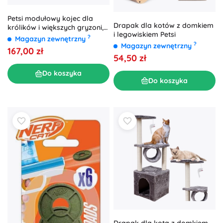
Petsi modułowy kojec dla
Drapak dla kotów z domkiem
królików i większych gryzoni,
i legowiskiem Petsi
35 paneli, czarny
?
Magazyn zewnętrzny
?
Magazyn zewnętrzny
167,00 zł
54,50 zł
Do koszyka
Do koszyka
Drapak dla kota z domkiem,