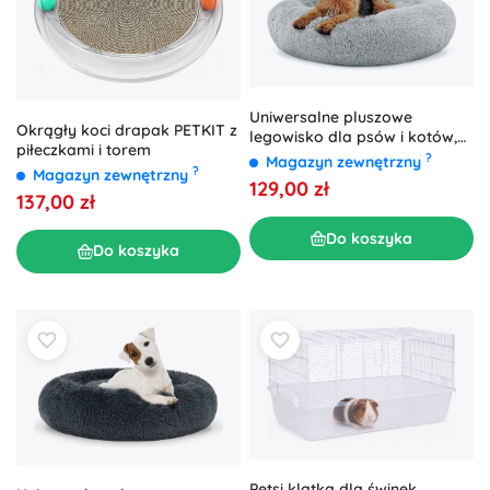
Uniwersalne pluszowe
Okrągły koci drapak PETKIT z
legowisko dla psów i kotów,
piłeczkami i torem
80 cm - jasnoszare
?
Magazyn zewnętrzny
?
Magazyn zewnętrzny
129,00 zł
137,00 zł
Do koszyka
Do koszyka
Petsi klatka dla świnek