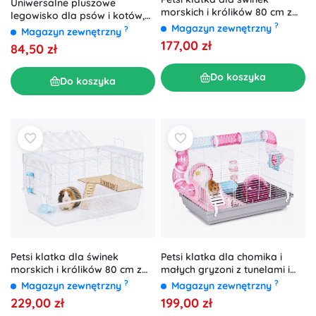
Uniwersalne pluszowe
morskich i królików 80 cm z
legowisko dla psów i kotów,
uchwytami biała
?
Magazyn zewnętrzny
60 cm - ciemnoszary
?
Magazyn zewnętrzny
177,00 zł
84,50 zł
Do koszyka
Do koszyka
Petsi klatka dla świnek
Petsi klatka dla chomika i
morskich i królików 80 cm z
małych gryzoni z tunelami i
akcesoriami, biała
akcesoriami
?
?
Magazyn zewnętrzny
Magazyn zewnętrzny
229,00 zł
199,00 zł