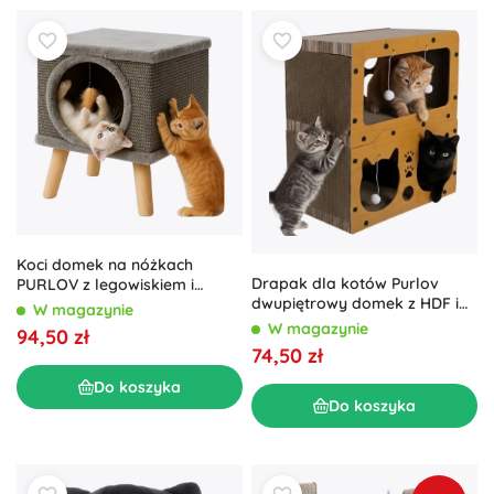
Koci domek na nóżkach
Drapak dla kotów Purlov
PURLOV z legowiskiem i
dwupiętrowy domek z HDF i
sizalem
W magazynie
tektury falistej 51,5 × 45,5 × 28
W magazynie
94,50 zł
cm
74,50 zł
Do koszyka
Do koszyka