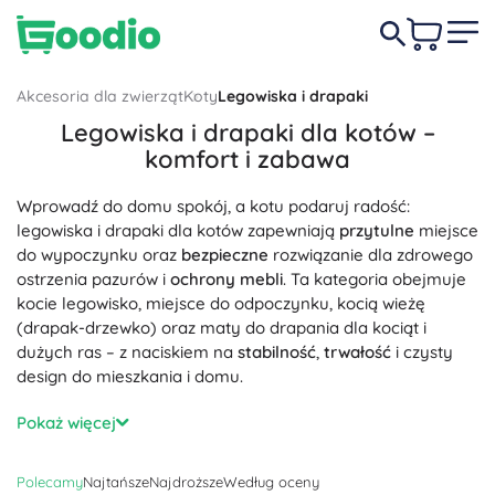
Akcesoria dla zwierząt
Koty
Legowiska i drapaki
Legowiska i drapaki dla kotów –
komfort i zabawa
Wprowadź do domu spokój, a kotu podaruj radość:
legowiska i drapaki dla kotów zapewniają
przytulne
miejsce
do wypoczynku oraz
bezpieczne
rozwiązanie dla zdrowego
ostrzenia pazurów i
ochrony mebli
. Ta kategoria obejmuje
kocie legowisko, miejsce do odpoczynku, kocią wieżę
(drapak-drzewko) oraz maty do drapania dla kociąt i
dużych ras – z naciskiem na
stabilność
,
trwałość
i czysty
design do mieszkania i domu.
Legowiska dla kotów w różnych kształtach i rozmiarach:
Pokaż więcej
maty, poduszki, legowiska igloo, budki, leżanki na parapet
oraz materace ortopedyczne. Materiały takie jak miękki
Polecamy
Najtańsze
Najdroższe
Według oceny
plusz, bawełna czy pianka z pamięcią kształtu zapewniają