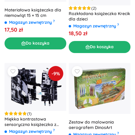
(2)
Materiałowa książeczka dla
Rozkładana książeczka Krecik
niemowląt 15 × 15 cm
dla dzieci
?
Magazyn zewnętrzny
?
Magazyn zewnętrzny
17,50 zł
18,50 zł
Do koszyka
Do koszyka
-9%
(1)
Miękka kontrastowa
Zestaw do malowania
sensoryczna książeczka z
aerografem DinosArt
ogonkami zwierząt safari
?
Magazyn zewnętrzny
?
Magazyn zewnętrzny