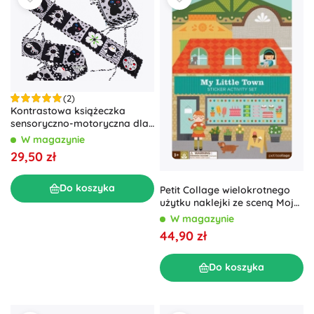
(2)
Kontrastowa książeczka
sensoryczno-motoryczna dla
dzieci
W magazynie
29,50 zł
Do koszyka
Petit Collage wielokrotnego
użytku naklejki ze sceną Moje
małe miasto
W magazynie
44,90 zł
Do koszyka