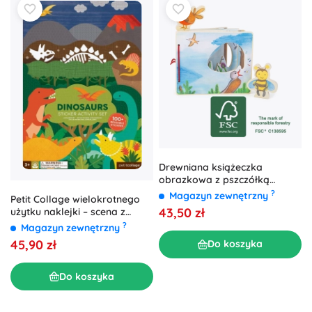
Drewniana książeczka
obrazkowa z pszczółką
SMALL FOOT
?
Magazyn zewnętrzny
Petit Collage wielokrotnego
43,50 zł
użytku naklejki – scena z
dinozaurami
?
Magazyn zewnętrzny
45,90 zł
Do koszyka
Do koszyka