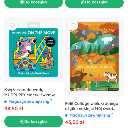
Do koszyka
Do koszyka
Książeczka do wody
MUDPUPPY Morski świat w
ruchu
?
Magazyn zewnętrzny
Petit Collage wielokrotnego
48,50 zł
użytku naklejki Mój świat
zwierząt
?
Magazyn zewnętrzny
Do koszyka
45,50 zł