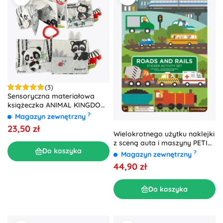
(3)
Sensoryczna materiałowa
książeczka ANIMAL KINGDOM
– sowa
?
Magazyn zewnętrzny
23,50 zł
Wielokrotnego użytku naklejki
z sceną auta i maszyny PETIT
Do koszyka
COLLAGE
?
Magazyn zewnętrzny
44,90 zł
Do koszyka