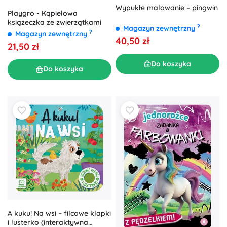
Wypukłe malowanie – pingwin
Playgro - Kąpielowa
książeczka ze zwierzątkami
?
Magazyn zewnętrzny
?
Magazyn zewnętrzny
40,50 zł
21,50 zł
Do koszyka
Do koszyka
A kuku! Na wsi – filcowe klapki
i lusterko (interaktywna