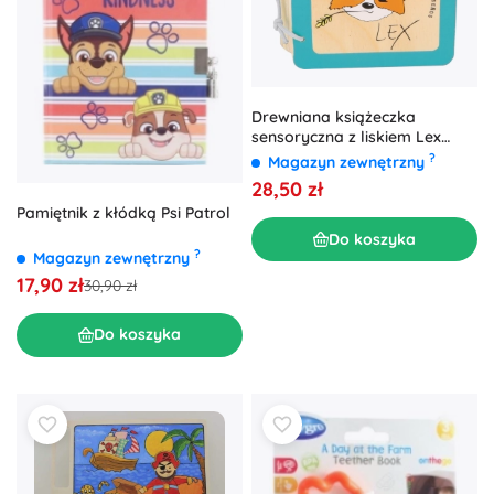
Drewniana książeczka
sensoryczna z liskiem Lex
SMALL FOOT
?
Magazyn zewnętrzny
28,50 zł
Pamiętnik z kłódką Psi Patrol
Do koszyka
?
Magazyn zewnętrzny
17,90 zł
30,90 zł
Do koszyka