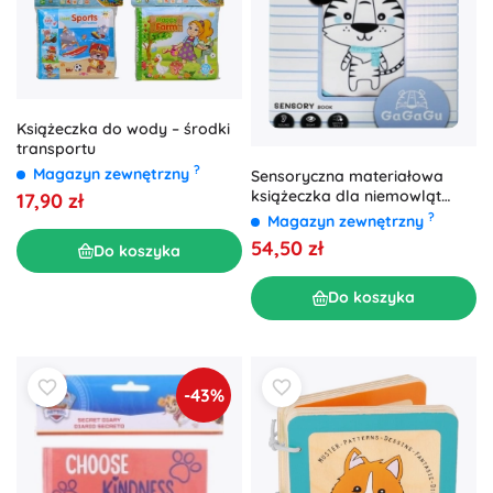
Książeczka do wody – środki
transportu
?
Magazyn zewnętrzny
Sensoryczna materiałowa
książeczka dla niemowląt
17,90 zł
Tygr GAGAGU
?
Magazyn zewnętrzny
54,50 zł
Do koszyka
Do koszyka
-43%