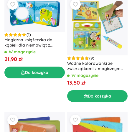
(1)
Magiczna książeczka do
kąpieli dla niemowląt z
piszczałką
W magazynie
21,90 zł
(9)
Wodne kolorowanki ze
zwierzątkami z magicznym
Do koszyka
wodnym flamastrzem
W magazynie
13,50 zł
Do koszyka