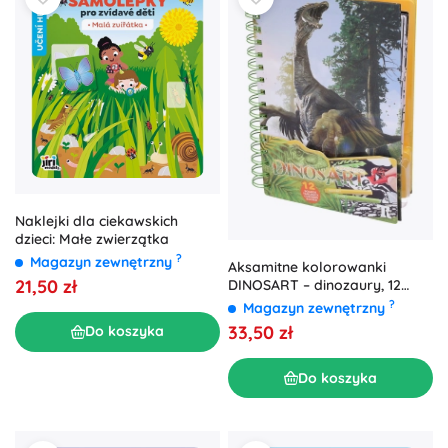
Naklejki dla ciekawskich
dzieci: Małe zwierzątka
?
Magazyn zewnętrzny
Aksamitne kolorowanki
21,50 zł
DINOSART – dinozaury, 12
plansz i mini flamastry
?
Magazyn zewnętrzny
33,50 zł
Do koszyka
Do koszyka