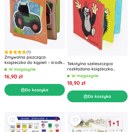
(1)
Zmywalna piszcząca
książeczka do kąpieli – środki
Tekstylna szeleszcząca
transportu, 10 × 10 cm
rozkładana książeczka
W magazynie
KRECIK 10 × 10 cm
16,90 zł
W magazynie
18,90 zł
Do koszyka
Do koszyka