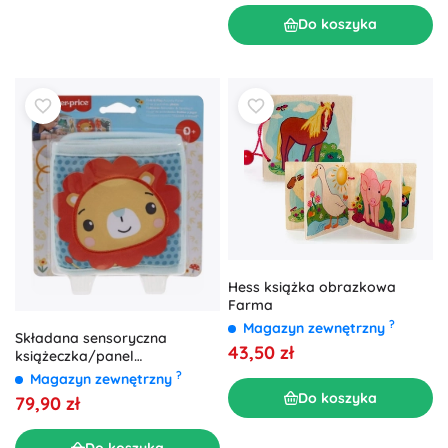
Do koszyka
Hess książka obrazkowa
Farma
?
Magazyn zewnętrzny
Składana sensoryczna
43,50 zł
książeczka/panel
FISHER‑PRICE Fold & Play dla
?
Magazyn zewnętrzny
niemowląt
Do koszyka
79,90 zł