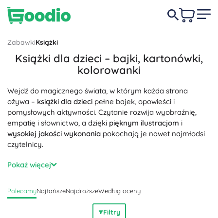
Zabawki
Książki
Książki dla dzieci – bajki, kartonówki,
kolorowanki
Wejdź do magicznego świata, w którym każda strona
ożywa –
książki dla dzieci
pełne bajek, opowieści i
pomysłowych aktywności. Czytanie rozwija wyobraźnię,
empatię i słownictwo, a dzięki
pięknym ilustracjom
i
wysokiej jakości wykonania
pokochają je nawet najmłodsi
czytelnicy.
W ofercie znajdziesz bajki na dobranoc,
kartonówki dla
Pokaż więcej
najmłodszych
z zaokrąglonymi rogami,
pierwsze czytanki
z
większą czcionką,
książki popularnonaukowe dla dzieci
,
Polecamy
Najtańsze
Najdroższe
Według oceny
dziecięce encyklopedie, książki interaktywne z naklejkami i
okienkami, a także ulubione
kolorowanki
i zeszyty ćwiczeń.
Filtry
Tematy od zwierząt i przyrody, przez kosmos, aż po