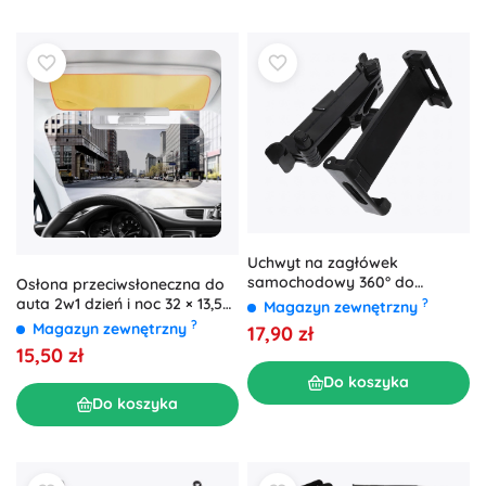
Uchwyt na zagłówek
samochodowy 360° do
Osłona przeciwsłoneczna do
tabletu i telefonu
auta 2w1 dzień i noc 32 × 13,5
?
Magazyn zewnętrzny
cm
?
Magazyn zewnętrzny
17,90 zł
15,50 zł
Do koszyka
Do koszyka