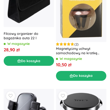
Filcowy organizer do
bagażnika auta 22 l
W magazynie
(2)
Magnetyczny uchwyt
28,90 zł
samochodowy na kratkę
wentylacyjną – Różowy
W magazynie
Do koszyka
10,50 zł
Do koszyka