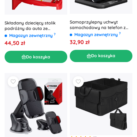
Samoprzylepny uchwyt
Składany dziecięcy stolik
samochodowy na telefon z
podróżny do auta ze
regulowanym kątem XTROBB
?
schowkiem – Czerwony
Magazyn zewnętrzny
?
Magazyn zewnętrzny
32,90 zł
44,50 zł
Do koszyka
Do koszyka