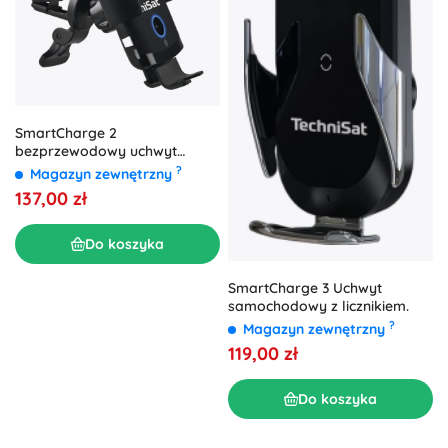
SmartCharge 2
bezprzewodowy uchwyt
samochodowy z szybkim
?
Magazyn zewnętrzny
ładowaniem Qi
137,00 zł
Do koszyka
SmartCharge 3 Uchwyt
samochodowy z licznikiem.
?
Magazyn zewnętrzny
119,00 zł
Do koszyka