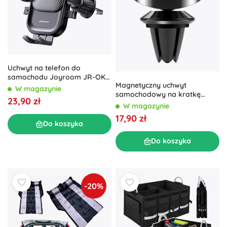
Uchwyt na telefon do
samochodu Joyroom JR-OK6
Magnetyczny uchwyt
czarny
W magazynie
samochodowy na kratkę
23,90 zł
wentylacyjną BASEUS Small
W magazynie
Ears – czarny
17,90 zł
Do koszyka
Do koszyka
-20%