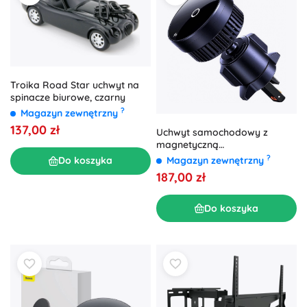
Troika Road Star uchwyt na
spinacze biurowe, czarny
?
Magazyn zewnętrzny
137,00 zł
Uchwyt samochodowy z
magnetyczną
bezprzewodową ładowarką
?
Magazyn zewnętrzny
Do koszyka
BASEUS MagPro 15W Qi2
187,00 zł
Do koszyka