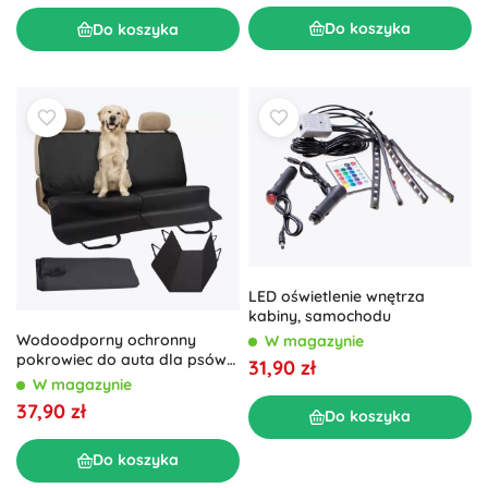
Do koszyka
Do koszyka
LED oświetlenie wnętrza
kabiny, samochodu
Wodoodporny ochronny
W magazynie
pokrowiec do auta dla psów
31,90 zł
144 × 144 cm
W magazynie
37,90 zł
Do koszyka
Do koszyka