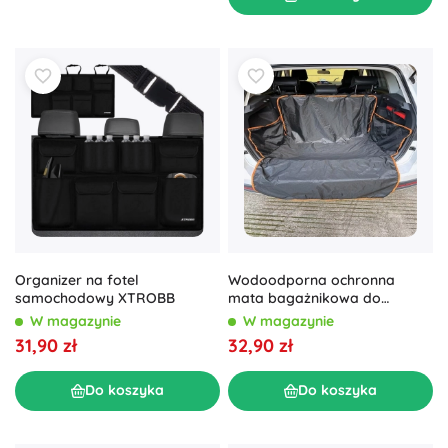
Organizer na fotel
Wodoodporna ochronna
samochodowy XTROBB
mata bagażnikowa do
samochodu dla psów i kotów
W magazynie
W magazynie
180 × 105 cm
31,90 zł
32,90 zł
Do koszyka
Do koszyka