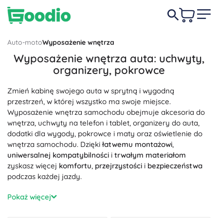
Auto-moto
Wyposażenie wnętrza
Wyposażenie wnętrza auta: uchwyty,
organizery, pokrowce
Zmień kabinę swojego auta w sprytną i wygodną
przestrzeń, w której wszystko ma swoje miejsce.
Wyposażenie wnętrza samochodu obejmuje akcesoria do
wnętrza, uchwyty na telefon i tablet, organizery do auta,
dodatki dla wygody, pokrowce i maty oraz oświetlenie do
wnętrza samochodu. Dzięki
łatwemu montażowi
,
uniwersalnej kompatybilności
i
trwałym materiałom
zyskasz więcej
komfortu
,
przejrzystości
i
bezpieczeństwa
podczas każdej jazdy.
Chcesz mieć nawigację w zasięgu wzroku, a kable i
Pokaż więcej
drobiazgi pod kontrolą? Wybierz z kategorii
Uchwyty
–
magnetyczne uchwyty na kratkę nawiewu, z przyssawką