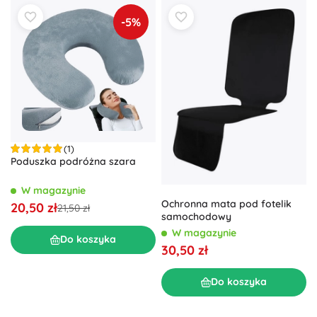
-5%
(1)
Poduszka podróżna szara
W magazynie
Ochronna mata pod fotelik
20,50 zł
21,50 zł
samochodowy
W magazynie
Do koszyka
30,50 zł
Do koszyka