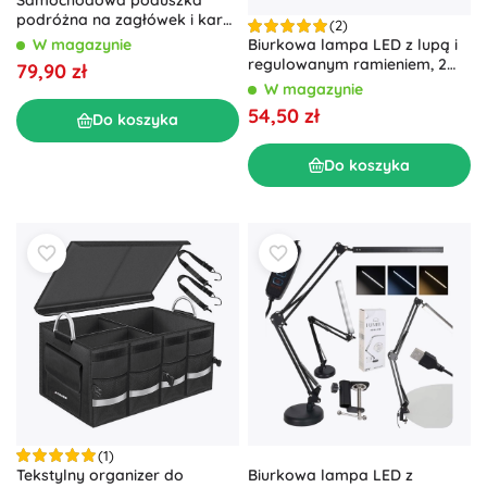
podróżna na zagłówek i kark,
(2)
regulowana – czarny
W magazynie
Biurkowa lampa LED z lupą i
regulowanym ramieniem, 2
79,90 zł
możliwości mocowania
W magazynie
54,50 zł
Do koszyka
Do koszyka
(1)
Biurkowa lampa LED z
Tekstylny organizer do