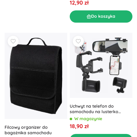
12,90 zł
Do koszyka
Uchwyt na telefon do
samochodu na lusterko
wsteczne z rotacją
W magazynie
18,90 zł
Filcowy organizer do
bagażnika samochodu