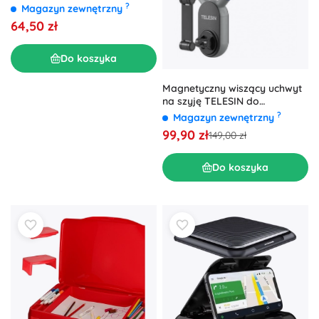
regulowana – Beżowa
?
Magazyn zewnętrzny
64,50 zł
Do koszyka
Magnetyczny wiszący uchwyt
na szyję TELESIN do
telefonów komórkowych
?
Magazyn zewnętrzny
99,90 zł
149,00 zł
Do koszyka