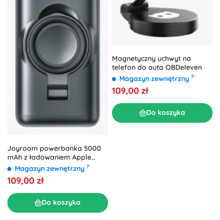
Magnetyczny uchwyt na
telefon do auta OBDeleven
?
Magazyn zewnętrzny
109,00 zł
Do koszyka
Joyroom powerbanka 5000
mAh z ładowaniem Apple
Watch, czarna
?
Magazyn zewnętrzny
109,00 zł
Do koszyka