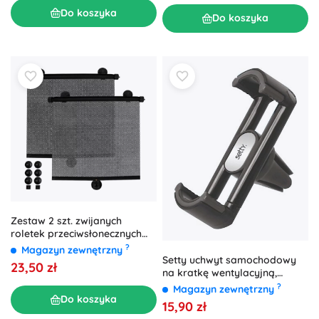
Do koszyka
Do koszyka
Zestaw 2 szt. zwijanych
roletek przeciwsłonecznych
do auta XTROBB
?
Magazyn zewnętrzny
Setty uchwyt samochodowy
23,50 zł
na kratkę wentylacyjną,
czarny
?
Magazyn zewnętrzny
Do koszyka
15,90 zł