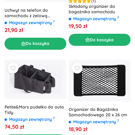
(1)
Składany organizer do
Uchwyt na telefon do
bagażnika samochodu
samochodu z żelową
?
Magazyn zewnętrzny
przyssawką XTROBB
?
Magazyn zewnętrzny
19,50 zł
21,90 zł
Do koszyka
Do koszyka
Petite&Mars pudełko do auta
Organizer do Bagażnika
Tidy
Samochodowego 20 x 26 cm
?
Magazyn zewnętrzny
?
Magazyn zewnętrzny
74,50 zł
18,90 zł