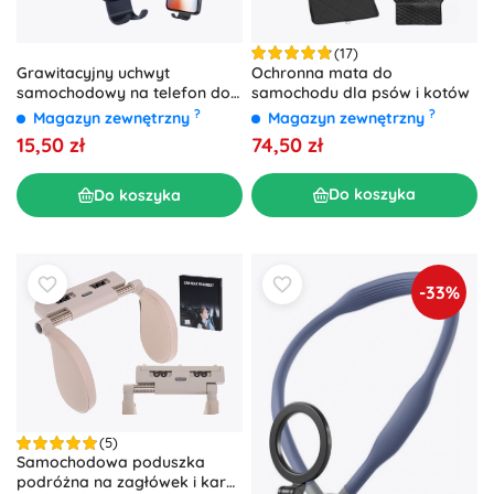
(17)
Ochronna mata do
Grawitacyjny uchwyt
samochodu dla psów i kotów
samochodowy na telefon do
kratki nawiewu – czarny
?
?
Magazyn zewnętrzny
Magazyn zewnętrzny
74,50 zł
15,50 zł
Do koszyka
Do koszyka
-33%
(5)
Samochodowa poduszka
podróżna na zagłówek i kark,