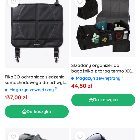
Składany organizer do
bagażnika z torbą termo XXL
37 × 75 × 32 cm
FikaGO ochraniacz siedzenia
?
Magazyn zewnętrzny
samochodowego do uchwytu
44,50 zł
Flytta
?
Magazyn zewnętrzny
137,00 zł
Do koszyka
Do koszyka