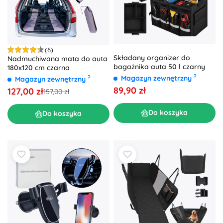
(6)
Składany organizer do
Nadmuchiwana mata do auta
bagażnika auta 50 l czarny
180x120 cm czarna
?
?
Magazyn zewnętrzny
Magazyn zewnętrzny
89,90 zł
127,00 zł
157,00 zł
Do koszyka
Do koszyka