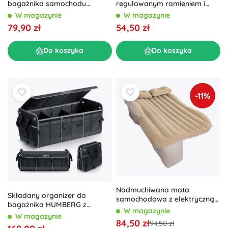
regulowanym ramieniem i
bagażnika samochodu
USB, 2 sposoby montażu
XTROBB z pokrywą 50 l
W magazynie
W magazynie
54,50 zł
79,90 zł
Do koszyka
Do koszyka
-11%
Nadmuchiwana mata
Składany organizer do
samochodowa z elektryczną
bagażnika HUMBERG z
pompką 130 × 80 cm –
W magazynie
pokrywą i przegrodami
W magazynie
Beżowa
84,50 zł
94,50 zł