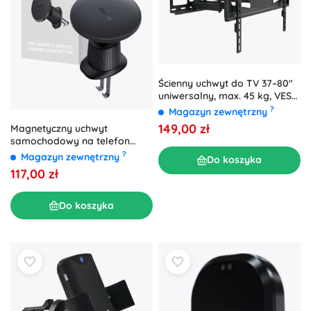
Ścienny uchwyt do TV 37–80"
uniwersalny, max. 45 kg, VESA
600×400, czarny
?
Magazyn zewnętrzny
149,00 zł
Magnetyczny uchwyt
samochodowy na telefon
Baseus z bezprzewodowym
?
Magazyn zewnętrzny
Do koszyka
ładowaniem 15 W, czarny
117,00 zł
Do koszyka