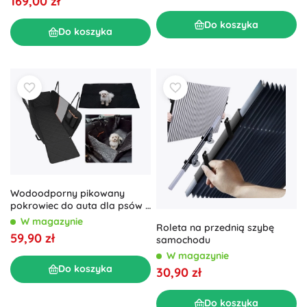
169,00 zł
Do koszyka
Do koszyka
Wodoodporny pikowany
pokrowiec do auta dla psów z
bocznymi klapkami i siateczką
W magazynie
Roleta na przednią szybę
59,90 zł
samochodu
W magazynie
Do koszyka
30,90 zł
Do koszyka