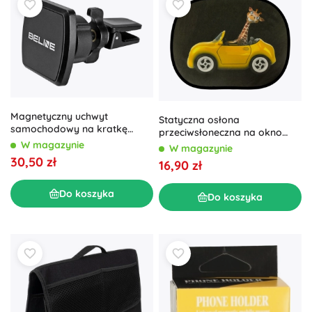
Magnetyczny uchwyt
Statyczna osłona
samochodowy na kratkę
przeciwsłoneczna na okno
nawiewu BELINE
auta – Żyrafa
W magazynie
W magazynie
30,50 zł
16,90 zł
Do koszyka
Do koszyka