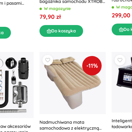
bagażnika samochodu XTROBB
m i pasami
W maga
z pokrywą 50 l
W magazynie
299,00 
79,90 zł
Do 
Do koszyka
ka
-11%
Inteligen
Nadmuchiwana mata
taw akcesoriów
ładowark
samochodowa z elektryczną