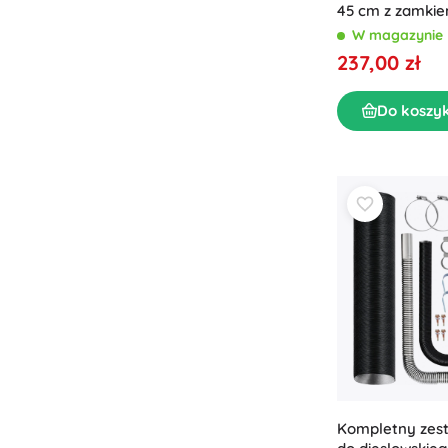
45 cm z zamkie
odblaskowymi
W magazynie
237,00 zł
Do koszy
Kompletny zes