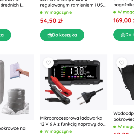
bagażnik
średnich i
regulowanym ramieniem i USB,
pokrywą 
0 × 120 cm
2 sposoby montażu
W maga
W magazynie
169,00 
54,50 zł
Do 
ka
Do koszyka
Wodoodpo
Mikroprocesorowa ładowarka
pokrowiec
12 V 6 A z funkcją naprawy do
bocznymi 
W maga
okrowce na
akumulatorów AGM, GEL i
W magazynie