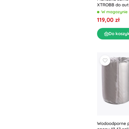
XTROBB do aut 
dużych 572 × 18
W magazynie
119,00 zł
Do koszy
Wodoodporne p