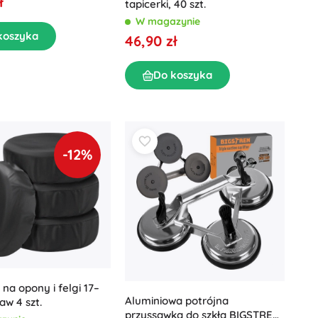
ł
tapicerki, 40 szt.
W magazynie
koszyka
46,90 zł
Do koszyka
-12%
na opony i felgi 17–
Aluminiowa potrójna
aw 4 szt.
przyssawka do szkła BIGSTREN