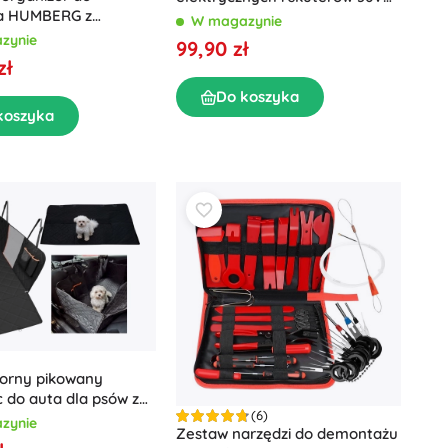
a HUMBERG z
42V 2A wodoodporna
W magazynie
i przegrodami
zynie
99,90 zł
zł
Do koszyka
koszyka
rny pikowany
 do auta dla psów z
(6)
klapkami i siateczką
zynie
Zestaw narzędzi do demontażu