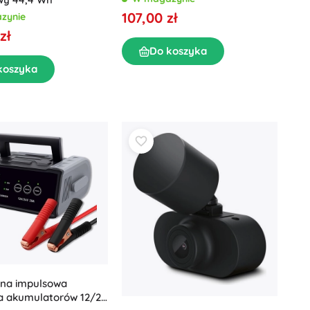
LiFePO4 z LCD
107,00 zł
zynie
zł
Do koszyka
koszyka
tna impulsowa
a akumulatorów 12/24