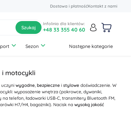
Dostawa i płatność
Kontakt z nami
Infolinia dla klientów:
Szukaj
+48 33 355 40 60
sport
Sezon
Następne kategorie
Sprzątanie
Zabawki ogrodowe
Baterie i ładowanie
Baseny
Sklep
Zdrowie
Halloween
Auto-moto
Czyszczenie podłóg i dywanów
Akcesoria
Wyroby medyczne
Baterie i ładowanie
i motocykli
Kosze na śmieci
Baseny
Akcesoria do masażu
Wyposażenie wnętrza
 uczyni
Środki czyszczące
Nadmuchiwane zabawki
Ortopedyczne akcesoria
Bezpieczeństwo
wygodne
,
bezpieczne
i
stylowe
doświadczenie. W
Malowanie
ocykli: wyposażenie wnętrza (pokrowce, dywaniki,
Mycie okien
Wanny z hydromasażem
Sprzęt medyczny
Wyposażenie elektryczne
 na telefon, ładowarki USB‑C, transmitery Bluetooth FM,
Organizacja
Pielęgnacja auta
żarówki H7/H4, bagażniki). Nacisk na
wysoką jakość
+
Pokaż więcej
Akcesoria dla palaczy
Parasole i osłony
 akumulatory, inteligentne i podtrzymujące ładowarki
jność
,
długa żywotność
i
bezpieczne ładowanie
. Dla
Łazienka
Zabawy w zawody