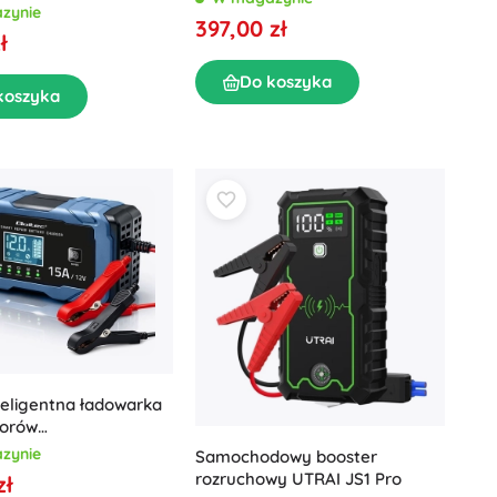
ci mocowania
zynie
397,00 zł
ł
Do koszyka
koszyka
teligentna ładowarka
orów
owych 12 V 15 A z
zynie
Samochodowy booster
naprawy do
rozruchowy UTRAI JS1 Pro
zł
/LiFePO4