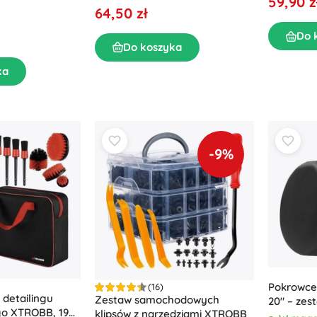
59,90 z
LiFePO4 z LCD
64,50 zł
Do 
Do koszyka
ka
-9%
Pokrowce 
(16)
 detailingu
Zestaw samochodowych
20″ – zest
o XTROBB, 19
klipsów z narzędziami XTROBB