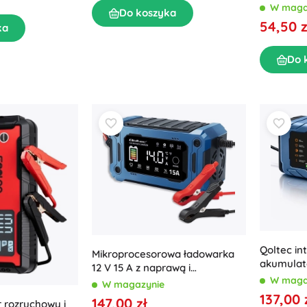
możliwoś
W maga
Do koszyka
54,50 z
ka
Do 
Qoltec in
Mikroprocesorowa ładowarka
akumulat
12 V 15 A z naprawą i
samochod
W maga
podtrzymaniem, LCD, do AGM,
W magazynie
funkcją 
GEL i LiFePO4
137,00 
147,00 zł
 rozruchowy i
AGM/GEL