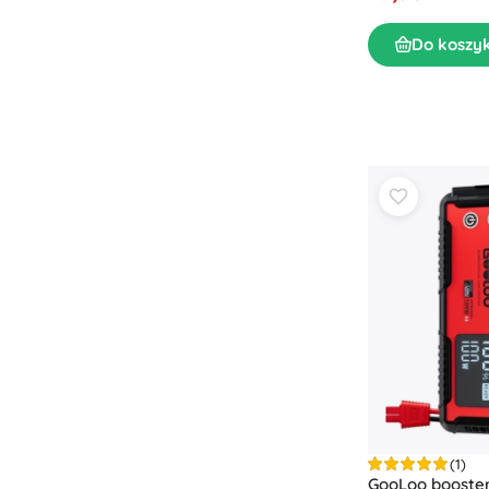
Puzzle
Do koszy
(1)
GooLoo booster