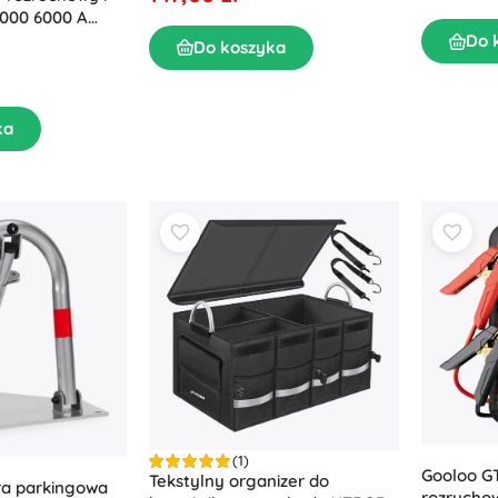
000 6000 A
 W
Do 
Do koszyka
ka
(1)
Gooloo G
Tekstylny organizer do
ra parkingowa
rozrucho