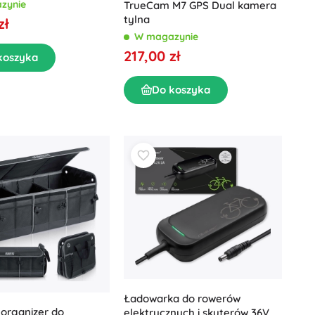
LCD i funkcją naprawy
zynie
TrueCam M7 GPS Dual kamera
tylna
zł
W magazynie
217,00 zł
koszyka
Do koszyka
Ładowarka do rowerów
organizer do
elektrycznych i skuterów 36V