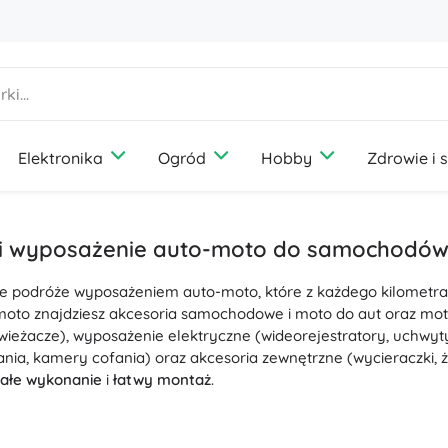
Elektronika
Ogród
Hobby
Zdrowie i 
Dom
Gry towarzyskie
Zabawa
Meble ogrodowe
Fotografia
Sprzęt outdoorowy
Wakacje
Akcesoria dla zwierząt
Dyfuzory i zapachy
Media
Sprzęt turystyczny
Podróże
Psy
 i wyposażenie auto-moto do samochodów 
Przechowywanie i organizacja prania
Konsole do gier
Kemping
Koty
e podróże wyposażeniem auto-moto, które z każdego kilometra
Oświetlenie
Drony
Wędkarstwo
Ptaki
Szycie i szydełkowanie
moto znajdziesz akcesoria samochodowe i moto do aut oraz mot
Ochrona i bezpieczeństwo
Projektory
Grzybobranie
Gryzonie
wieżacze), wyposażenie elektryczne (wideorejestratory, uchwyty
Termometry i stacje pogodowe
Pojazdy elektryczne
ania, kamery cofania) oraz akcesoria zewnętrzne (wycieraczki, 
+
Pokaż więcej
ałe wykonanie
i
łatwy montaż
.
Książki
Fotele, hamaki i leżaki
Ślub
Laptopy
ruch i odpowiednią energię zapewni sekcja
Baterie i ładowanie
–
rozruchowe oraz boostery startowe. Efektem jest
stabilna wyda
Pokój dziecięcy
Klocki i układanki
Bony podarunkowe