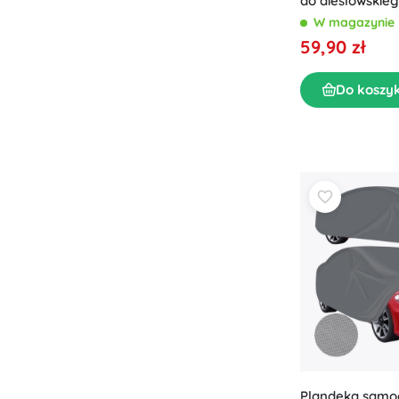
do dieslowskie
postojowego W
W magazynie
59,90 zł
Do koszy
Plandeka sam