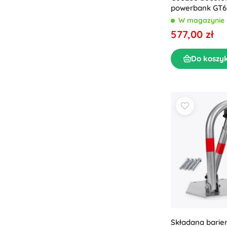
powerbank GT6
27000 mAh 100
W magazynie
577,00 zł
Do koszy
Składana barie